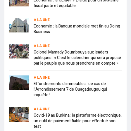
Economie : le CERA-FP plaide pour un système
fiscal juste et équitable
A LA UNE
Economie : la Banque mondiale met fin au Doing
Business
A LA UNE
Colonel Mamady Doumbouya aux leaders
politiques : « C’est le calendrier qui sera proposé
par le peuple que nous prendrons en compte »
A LA UNE
Effondrements d’immeubles : ce cas de
l’Arrondissement 7 de Ouagadougou qui
inquiète !
A LA UNE
Covid-19 au Burkina : la plateforme électronique,
un outil de paiement fiable pour effectué son
test