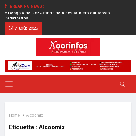
BREAKING NEWS :
Crise au CDP : l’authentification de la lettre du président
d’honneur toujours attendue
7 août 2026
Home
Alcoomix
Étiquette :
Alcoomix