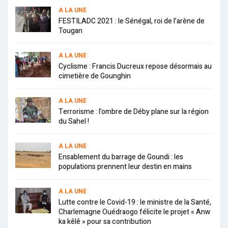
A LA UNE
FESTILADC 2021 : le Sénégal, roi de l’arène de
Tougan
A LA UNE
Cyclisme : Francis Ducreux repose désormais au
cimetière de Gounghin
A LA UNE
Terrorisme : l’ombre de Déby plane sur la région
du Sahel !
A LA UNE
Ensablement du barrage de Goundi : les
populations prennent leur destin en mains
A LA UNE
Lutte contre le Covid-19 : le ministre de la Santé,
Charlemagne Ouédraogo félicite le projet « Anw
ka kêlê » pour sa contribution