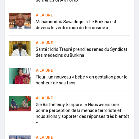
de francs CFA à l’Ortb
A LA UNE
Mahamoudou Sawadogo : « Le Burkina est
devenu le ventre mou du terrorisme »
A LA UNE
Santé : Idris Traoré prend les rênes du Syndicat
des médecins du Burkina
A LA UNE
Fleur : un nouveau « bébé » en gestation pour le
bonheur de ses fans
A LA UNE
Gle Barthélémy Simporé : « Nous avons une
bonne perception de la menace terroriste et
nous allons y apporter des réponses très bientôt
»
A LA UNE