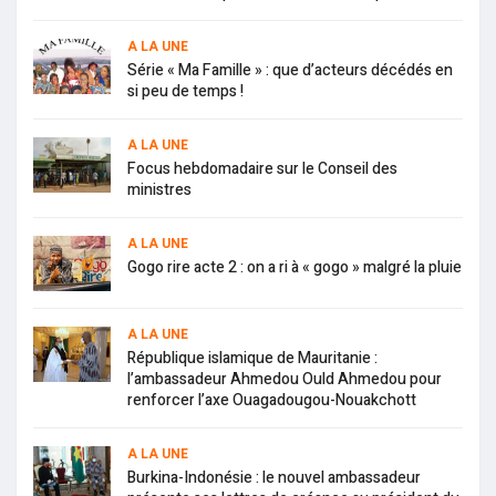
A LA UNE
Série « Ma Famille » : que d’acteurs décédés en
si peu de temps !
A LA UNE
Focus hebdomadaire sur le Conseil des
ministres
A LA UNE
Gogo rire acte 2 : on a ri à « gogo » malgré la pluie
A LA UNE
République islamique de Mauritanie :
l’ambassadeur Ahmedou Ould Ahmedou pour
renforcer l’axe Ouagadougou-Nouakchott
A LA UNE
Burkina-Indonésie : le nouvel ambassadeur