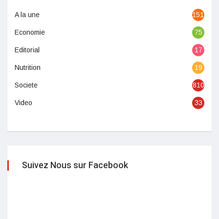
A la une
1513
Economie
75
Editorial
17
Nutrition
19
Societe
810
Video
33
Suivez Nous sur Facebook