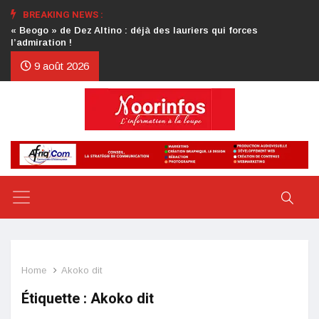
BREAKING NEWS :
Crise au CDP : l’authentification de la lettre du président
d’honneur toujours attendue
9 août 2026
Home
Akoko dit
Étiquette :
Akoko dit