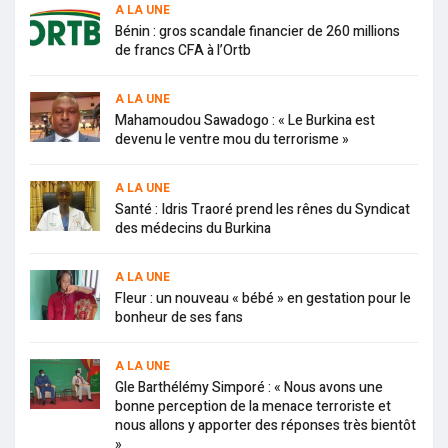
A LA UNE
Bénin : gros scandale financier de 260 millions
de francs CFA à l’Ortb
A LA UNE
Mahamoudou Sawadogo : « Le Burkina est
devenu le ventre mou du terrorisme »
A LA UNE
Santé : Idris Traoré prend les rênes du Syndicat
des médecins du Burkina
A LA UNE
Fleur : un nouveau « bébé » en gestation pour le
bonheur de ses fans
A LA UNE
Gle Barthélémy Simporé : « Nous avons une
bonne perception de la menace terroriste et
nous allons y apporter des réponses très bientôt
»