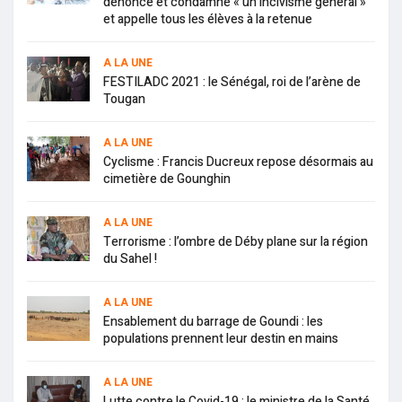
dénonce et condamne « un incivisme général »
et appelle tous les élèves à la retenue
A LA UNE
FESTILADC 2021 : le Sénégal, roi de l’arène de
Tougan
A LA UNE
Cyclisme : Francis Ducreux repose désormais au
cimetière de Gounghin
A LA UNE
Terrorisme : l’ombre de Déby plane sur la région
du Sahel !
A LA UNE
Ensablement du barrage de Goundi : les
populations prennent leur destin en mains
A LA UNE
Lutte contre le Covid-19 : le ministre de la Santé,