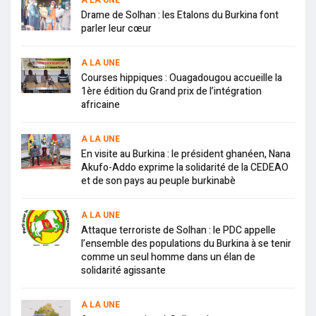
A LA UNE
Drame de Solhan : les Etalons du Burkina font
parler leur cœur
A LA UNE
Courses hippiques : Ouagadougou accueille la
1ère édition du Grand prix de l’intégration
africaine
A LA UNE
En visite au Burkina : le président ghanéen, Nana
Akufo-Addo exprime la solidarité de la CEDEAO
et de son pays au peuple burkinabè
A LA UNE
Attaque terroriste de Solhan : le PDC appelle
l’ensemble des populations du Burkina à se tenir
comme un seul homme dans un élan de
solidarité agissante
A LA UNE