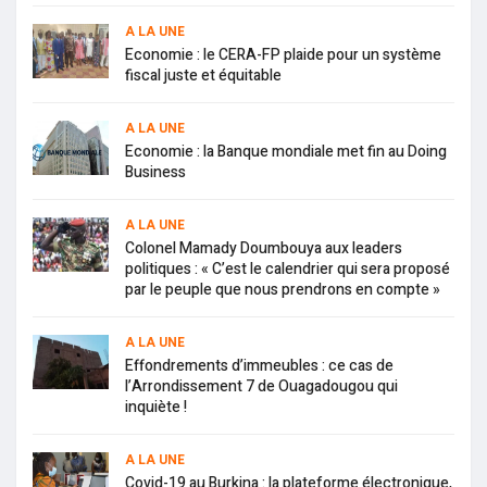
A LA UNE
Economie : le CERA-FP plaide pour un système
fiscal juste et équitable
A LA UNE
Economie : la Banque mondiale met fin au Doing
Business
A LA UNE
Colonel Mamady Doumbouya aux leaders
politiques : « C’est le calendrier qui sera proposé
par le peuple que nous prendrons en compte »
A LA UNE
Effondrements d’immeubles : ce cas de
l’Arrondissement 7 de Ouagadougou qui
inquiète !
A LA UNE
Covid-19 au Burkina : la plateforme électronique,