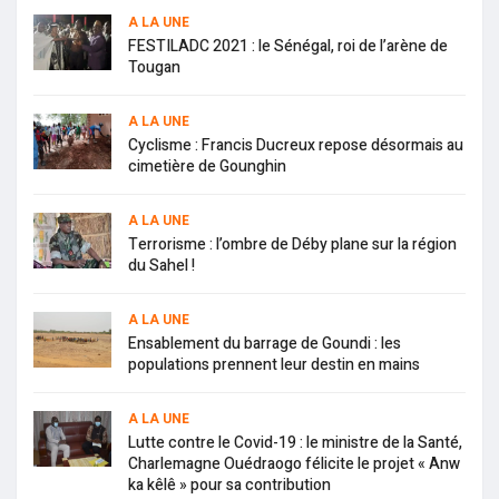
A LA UNE
FESTILADC 2021 : le Sénégal, roi de l’arène de
Tougan
A LA UNE
Cyclisme : Francis Ducreux repose désormais au
cimetière de Gounghin
A LA UNE
Terrorisme : l’ombre de Déby plane sur la région
du Sahel !
A LA UNE
Ensablement du barrage de Goundi : les
populations prennent leur destin en mains
A LA UNE
Lutte contre le Covid-19 : le ministre de la Santé,
Charlemagne Ouédraogo félicite le projet « Anw
ka kêlê » pour sa contribution