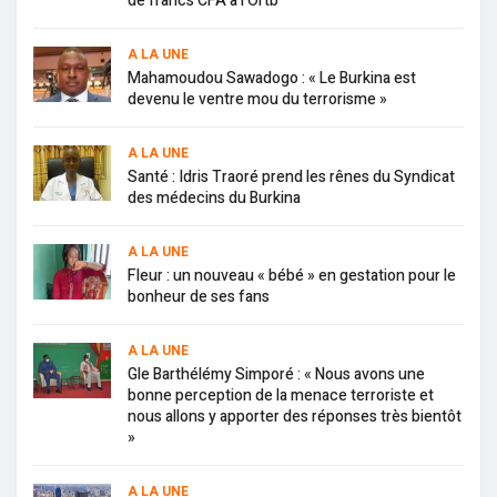
de francs CFA à l’Ortb
A LA UNE
Mahamoudou Sawadogo : « Le Burkina est
devenu le ventre mou du terrorisme »
A LA UNE
Santé : Idris Traoré prend les rênes du Syndicat
des médecins du Burkina
A LA UNE
Fleur : un nouveau « bébé » en gestation pour le
bonheur de ses fans
A LA UNE
Gle Barthélémy Simporé : « Nous avons une
bonne perception de la menace terroriste et
nous allons y apporter des réponses très bientôt
»
A LA UNE