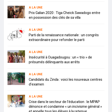
A LA UNE
Prix Galian 2020 : Tiga Cheick Sawadogo entre
en possession des clés de sa villa
A LA UNE
Parti de la renaissance nationale : un congrès
extraordinaire pour refonder le parti
A LA UNE
Insécurité à Ouagadougou : un « trio » de
présumés délinquants aux arrêts
A LA UNE
Candidats du Zinda : voici les nouveaux centres
d’examen
A LA UNE
Crise dans le secteur de l’éducation : le MPAP
dénonce et condamne « un incivisme général »
et appelle tous les élèves à la retenue