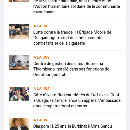
de la Solidarité nationale, de la Famille et de
l’Action humanitaire solidaire de la communauté
musulmane
A LA UNE
Lutte contre la fraude : la Brigade Mobile de
Ouagadougou saisit des médicaments
contrefaits et de la cigarette
A LA UNE
Centre de gestion des cités : Boureima
Thiombiano installé dans ses fonctions de
Directeur général
A LA UNE
Côte d’Ivoire-Burkina : décès du DJ Lova le Griot
à Ouaga, sa famille lance un appel à l’Ambassade
pour le rapatriement du corps
A LA UNE
Diaspora : à 25 ans, la Burkinabè Mina Sanou