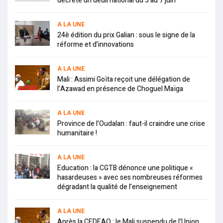
décrète un deuil national du 5 au 7 juin
A LA UNE
24è édition du prix Galian : sous le signe de la
réforme et d’innovations
A LA UNE
Mali : Assimi Goïta reçoit une délégation de
l’Azawad en présence de Choguel Maïga
A LA UNE
Province de l’Oudalan : faut-il craindre une crise
humanitaire !
A LA UNE
Education : la CGTB dénonce une politique «
hasardeuses » avec ses nombreuses réformes
dégradant la qualité de l’enseignement
A LA UNE
Après la CEDEAO : le Mali suspendu de l’Union