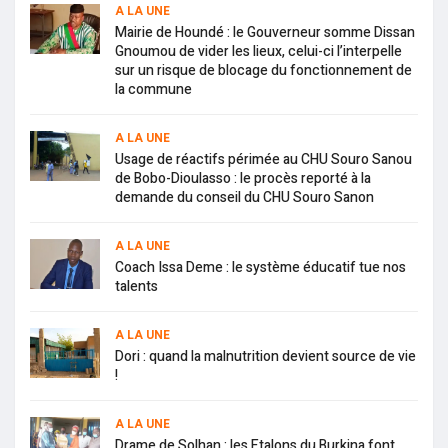
A LA UNE
Mairie de Houndé : le Gouverneur somme Dissan
Gnoumou de vider les lieux, celui-ci l’interpelle
sur un risque de blocage du fonctionnement de
la commune
A LA UNE
Usage de réactifs périmée au CHU Souro Sanou
de Bobo-Dioulasso : le procès reporté à la
demande du conseil du CHU Souro Sanon
A LA UNE
Coach Issa Deme : le système éducatif tue nos
talents
A LA UNE
Dori : quand la malnutrition devient source de vie
!
A LA UNE
Drame de Solhan : les Etalons du Burkina font