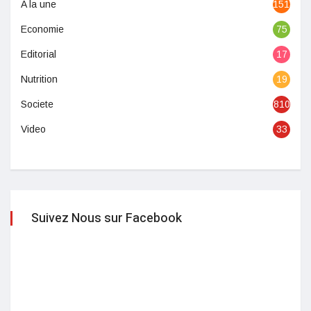
A la une
1513
Economie
75
Editorial
17
Nutrition
19
Societe
810
Video
33
Suivez Nous sur Facebook