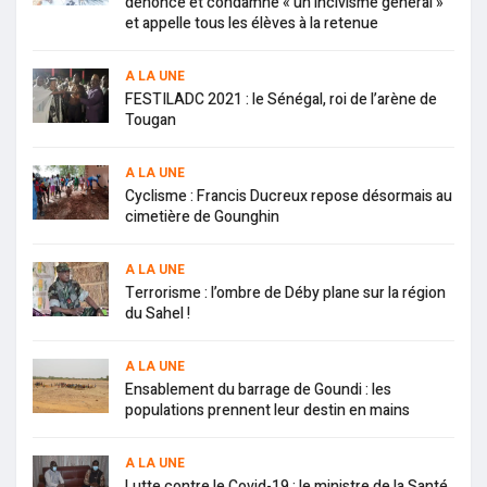
dénonce et condamne « un incivisme général »
et appelle tous les élèves à la retenue
A LA UNE
FESTILADC 2021 : le Sénégal, roi de l’arène de
Tougan
A LA UNE
Cyclisme : Francis Ducreux repose désormais au
cimetière de Gounghin
A LA UNE
Terrorisme : l’ombre de Déby plane sur la région
du Sahel !
A LA UNE
Ensablement du barrage de Goundi : les
populations prennent leur destin en mains
A LA UNE
Lutte contre le Covid-19 : le ministre de la Santé,