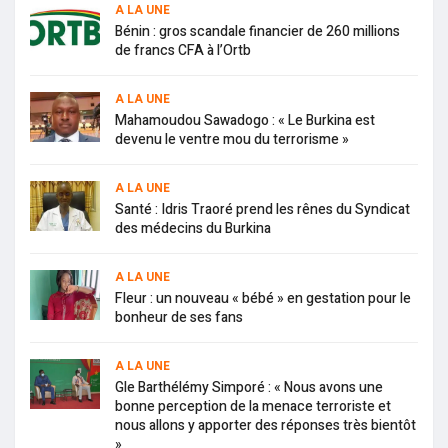
A LA UNE
Bénin : gros scandale financier de 260 millions
de francs CFA à l’Ortb
A LA UNE
Mahamoudou Sawadogo : « Le Burkina est
devenu le ventre mou du terrorisme »
A LA UNE
Santé : Idris Traoré prend les rênes du Syndicat
des médecins du Burkina
A LA UNE
Fleur : un nouveau « bébé » en gestation pour le
bonheur de ses fans
A LA UNE
Gle Barthélémy Simporé : « Nous avons une
bonne perception de la menace terroriste et
nous allons y apporter des réponses très bientôt
»