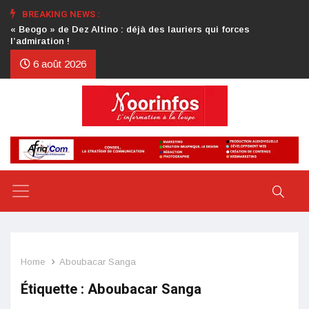
BREAKING NEWS :
Crise au CDP : l’authentification de la lettre du président
d’honneur toujours attendue
6 août 2026
Home
Aboubacar Sanga
Étiquette :
Aboubacar Sanga