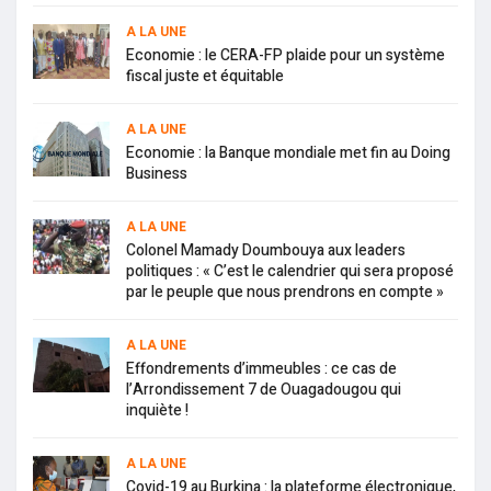
A LA UNE
Economie : le CERA-FP plaide pour un système
fiscal juste et équitable
A LA UNE
Economie : la Banque mondiale met fin au Doing
Business
A LA UNE
Colonel Mamady Doumbouya aux leaders
politiques : « C’est le calendrier qui sera proposé
par le peuple que nous prendrons en compte »
A LA UNE
Effondrements d’immeubles : ce cas de
l’Arrondissement 7 de Ouagadougou qui
inquiète !
A LA UNE
Covid-19 au Burkina : la plateforme électronique,