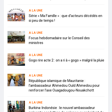
A LA UNE
Série « Ma Famille » : que d’acteurs décédés en
si peu de temps !
A LA UNE
Focus hebdomadaire sur le Conseil des
ministres
A LA UNE
Gogo rire acte 2 : on a ri à « gogo » malgré la pluie
A LA UNE
République islamique de Mauritanie :
l’ambassadeur Ahmedou Ould Ahmedou pour
renforcer l’axe Ouagadougou-Nouakchott
A LA UNE
Burkina-Indonésie : le nouvel ambassadeur