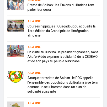
A LA UNE
Drame de Solhan : les Etalons du Burkina font
parler leur cœur
A LA UNE
Courses hippiques : Ouagadougou accueille la
1ère édition du Grand prix de l’intégration
africaine
A LA UNE
En visite au Burkina : le président ghanéen, Nana
Akufo-Addo exprime la solidarité de la CEDEAO
et de son pays au peuple burkinabè
A LA UNE
Attaque terroriste de Solhan : le PDC appelle
l’ensemble des populations du Burkina à se tenir
comme un seul homme dans un élan de
solidarité agissante
A LA UNE