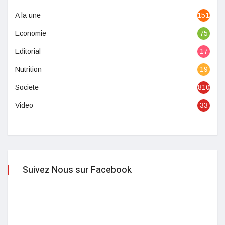
A la une
1513
Economie
75
Editorial
17
Nutrition
19
Societe
810
Video
33
Suivez Nous sur Facebook