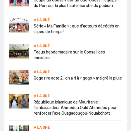
Coupe du Gouverneur du Sud-Ouest : l’équipe
du Poni sur la plus haute marche du podium
A LA UNE
Série « Ma Famille » : que d’acteurs décédés en
si peu de temps !
A LA UNE
Focus hebdomadaire sur le Conseil des
ministres
A LA UNE
Gogo rire acte 2 : on a ri à « gogo » malgré la pluie
A LA UNE
République islamique de Mauritanie :
l’ambassadeur Ahmedou Ould Ahmedou pour
renforcer l’axe Ouagadougou-Nouakchott
A LA UNE