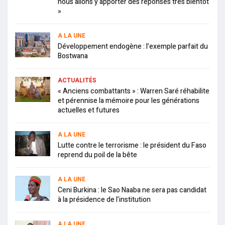
nous allons y apporter des réponses très bientôt
»
A LA UNE
Développement endogène : l’exemple parfait du
Bostwana
ACTUALITÉS
« Anciens combattants » : Warren Saré réhabilite
et pérennise la mémoire pour les générations
actuelles et futures
A LA UNE
Lutte contre le terrorisme : le président du Faso
reprend du poil de la bête
A LA UNE
Ceni Burkina : le Sao Naaba ne sera pas candidat
à la présidence de l’institution
A LA UNE