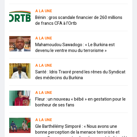
A LA UNE
Bénin : gros scandale financier de 260 millions
de francs CFA à l’Ortb
A LA UNE
Mahamoudou Sawadogo : « Le Burkina est
devenu le ventre mou du terrorisme »
A LA UNE
Santé : Idris Traoré prend les rênes du Syndicat
des médecins du Burkina
A LA UNE
Fleur : un nouveau « bébé » en gestation pour le
bonheur de ses fans
A LA UNE
Gle Barthélémy Simporé : « Nous avons une
bonne perception de la menace terroriste et