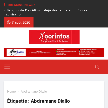
BREAKING NEWS :
Crise au CDP : l’authentification de la lettre du président
d’honneur toujours attendue
7 août 2026
Home
Abdramane Diallo
Étiquette :
Abdramane Diallo