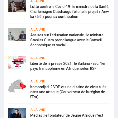
A LA UNE
Lutte contre le Covid-19 : le ministre de la Santé,
Charlemagne Ouédraogo félicite le projet « Anw
ka kêlê » pour sa contribution
A LA UNE
Assises sur l’éducation nationale : le ministre
Stanilas Ouaro prend langue avec le Conseil
économique et social
A LA UNE
Liberté de la presse 2021 : le Burkina Faso, 1er
pays francophone en Afrique, selon RSF
A LA UNE
Komondjari: 2 VDP et une dizaine de civils tués
dans une attaque (Gouverneur de la région de
l’Est)
A LA UNE
Médias : le fondateur de Jeune Afrique n’est