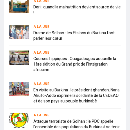
A LA UNE
Dori : quand la malnutrition devient source de vie
!
A LA UNE
Drame de Solhan : les Etalons du Burkina font
parler leur cœur
A LA UNE
Courses hippiques : Ouagadougou accueille la
1ère édition du Grand prix de l’intégration
africaine
A LA UNE
En visite au Burkina : le président ghanéen, Nana
Akufo-Addo exprime la solidarité de la CEDEAO
et de son pays au peuple burkinabè
A LA UNE
Attaque terroriste de Solhan : le PDC appelle
l’ensemble des populations du Burkina à se tenir