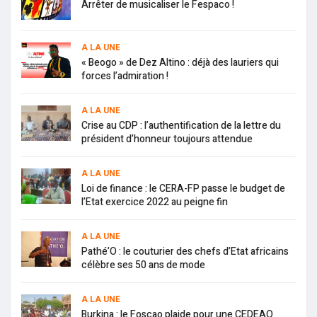
Arrêter de musicaliser le Fespaco !
A LA UNE
« Beogo » de Dez Altino : déjà des lauriers qui
forces l’admiration !
A LA UNE
Crise au CDP : l’authentification de la lettre du
président d’honneur toujours attendue
A LA UNE
Loi de finance : le CERA-FP passe le budget de
l’Etat exercice 2022 au peigne fin
A LA UNE
Pathé’O : le couturier des chefs d’Etat africains
célèbre ses 50 ans de mode
A LA UNE
Burkina : le Foscao plaide pour une CEDEAO