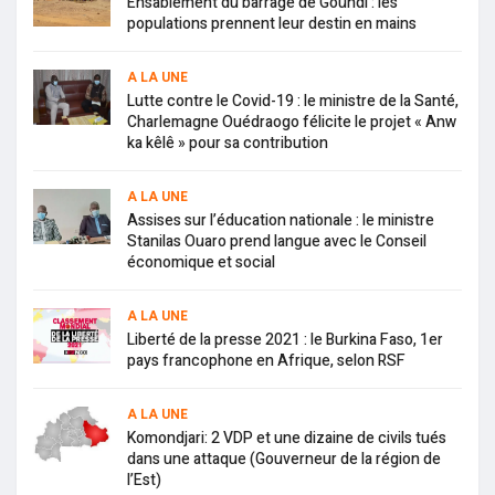
Ensablement du barrage de Goundi : les
populations prennent leur destin en mains
A LA UNE
Lutte contre le Covid-19 : le ministre de la Santé,
Charlemagne Ouédraogo félicite le projet « Anw
ka kêlê » pour sa contribution
A LA UNE
Assises sur l’éducation nationale : le ministre
Stanilas Ouaro prend langue avec le Conseil
économique et social
A LA UNE
Liberté de la presse 2021 : le Burkina Faso, 1er
pays francophone en Afrique, selon RSF
A LA UNE
Komondjari: 2 VDP et une dizaine de civils tués
dans une attaque (Gouverneur de la région de
l’Est)