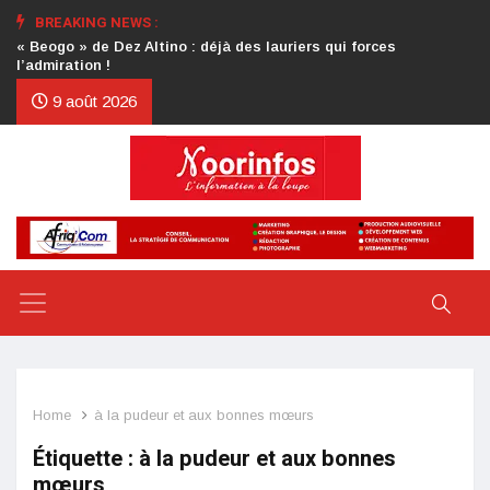
BREAKING NEWS :
Crise au CDP : l’authentification de la lettre du président
d’honneur toujours attendue
9 août 2026
Home
à la pudeur et aux bonnes mœurs
Étiquette :
à la pudeur et aux bonnes
mœurs