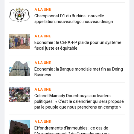
A LA UNE
Championnat D1 du Burkina : nouvelle
appellation, nouveau logo, nouveau design
A LA UNE
Economie : le CERA-FP plaide pour un système
fiscal juste et équitable
A LA UNE
Economie : la Banque mondiale met fin au Doing
Business
A LA UNE
Colonel Mamady Doumbouya aux leaders
politiques : « C’est le calendrier qui sera proposé
par le peuple que nous prendrons en compte »
A LA UNE
Effondrements d’immeubles : ce cas de
l’Arrondissement 7 de Ouagadougou qui