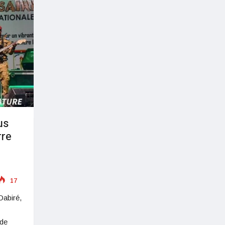
us
rre
17
Dabiré,
 de