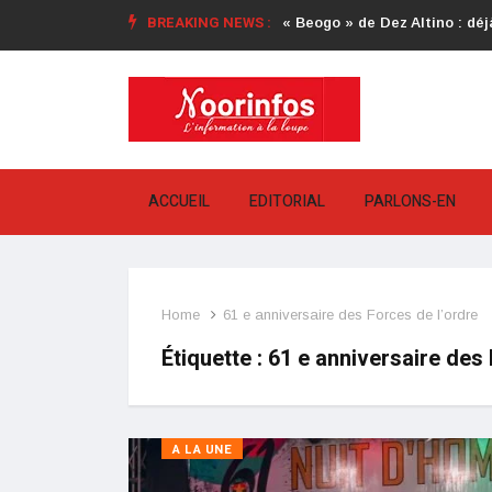
BREAKING NEWS :
« Beogo » de Dez Altino : déjà
ACCUEIL
EDITORIAL
PARLONS-EN
Home
61 e anniversaire des Forces de l’ordre
Étiquette :
61 e anniversaire des 
A LA UNE