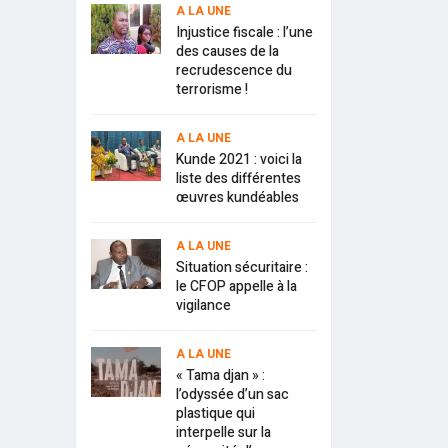
A LA UNE
Injustice fiscale : l’une
des causes de la
recrudescence du
terrorisme !
A LA UNE
Kunde 2021 : voici la
liste des différentes
œuvres kundéables
A LA UNE
Situation sécuritaire :
le CFOP appelle à la
vigilance
A LA UNE
« Tama djan » :
l’odyssée d’un sac
plastique qui
interpelle sur la