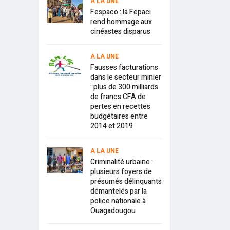
A LA UNE
Fespaco : la Fepaci
rend hommage aux
cinéastes disparus
A LA UNE
Fausses facturations
dans le secteur minier
: plus de 300 milliards
de francs CFA de
pertes en recettes
budgétaires entre
2014 et 2019
A LA UNE
Criminalité urbaine :
plusieurs foyers de
présumés délinquants
démantelés par la
police nationale à
Ouagadougou