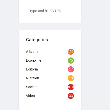
Categories
A la une
1513
Economie
75
Editorial
17
Nutrition
19
Societe
810
Video
33