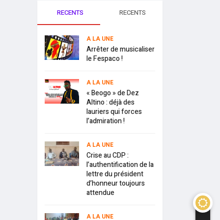
RECENTS
RECENTS
A LA UNE
Arrêter de musicaliser
le Fespaco !
A LA UNE
« Beogo » de Dez
Altino : déjà des
lauriers qui forces
l’admiration !
A LA UNE
Crise au CDP :
l’authentification de la
lettre du président
d’honneur toujours
attendue
A LA UNE