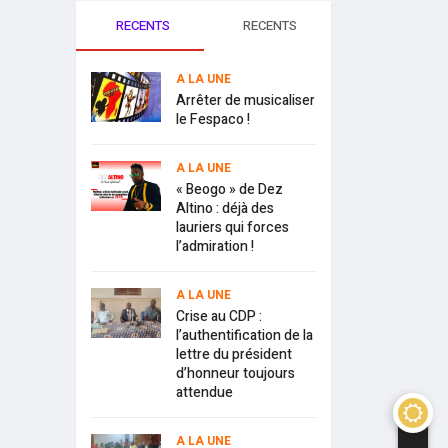
RECENTS
RECENTS
A LA UNE
Arrêter de musicaliser
le Fespaco !
A LA UNE
« Beogo » de Dez
Altino : déjà des
lauriers qui forces
l’admiration !
A LA UNE
Crise au CDP :
l’authentification de la
lettre du président
d’honneur toujours
attendue
A LA UNE