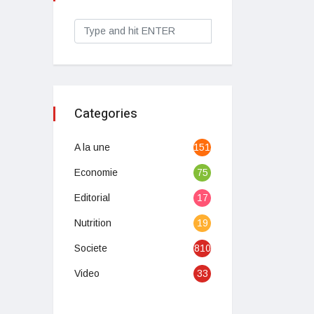
Categories
A la une
1513
Economie
75
Editorial
17
Nutrition
19
Societe
810
Video
33