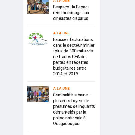
A LA UNE
Fespaco : la Fepaci
rend hommage aux
cinéastes disparus
A LA UNE
Fausses facturations
dans le secteur minier
: plus de 300 milliards
de francs CFA de
pertes en recettes
budgétaires entre
2014 et 2019
A LA UNE
Criminalité urbaine :
plusieurs foyers de
présumés délinquants
démantelés par la
police nationale à
Ouagadougou