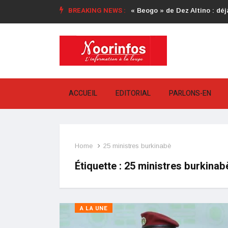
BREAKING NEWS :
« Beogo » de Dez Altino : déjà
ACCUEIL
EDITORIAL
PARLONS-EN
Home
25 ministres burkinabè
Étiquette :
25 ministres burkinab
A LA UNE