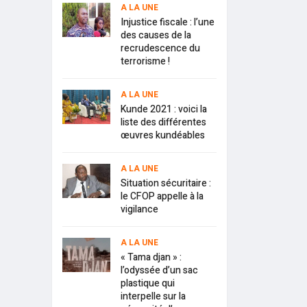
A LA UNE
Injustice fiscale : l’une
des causes de la
recrudescence du
terrorisme !
A LA UNE
Kunde 2021 : voici la
liste des différentes
œuvres kundéables
A LA UNE
Situation sécuritaire :
le CFOP appelle à la
vigilance
A LA UNE
« Tama djan » :
l’odyssée d’un sac
plastique qui
interpelle sur la