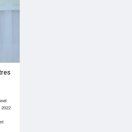
tres
onel
s 2022
rt