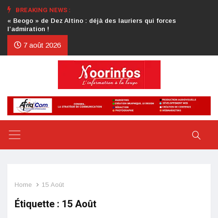
BREAKING NEWS :
Crise au CDP : l’authentification de la lettre du président
d’honneur toujours attendue
7 août 2026
Home
15 Août
Étiquette :
15 Août