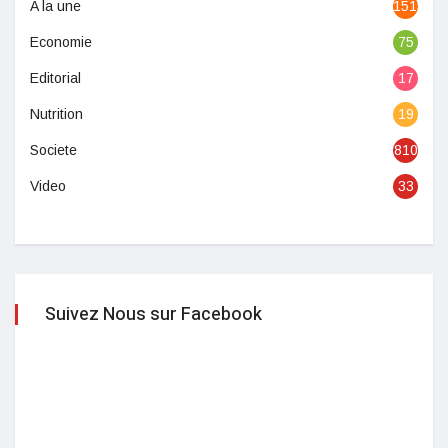
A la une
1513
Economie
75
Editorial
17
Nutrition
19
Societe
810
Video
33
Suivez Nous sur Facebook