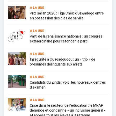
A LA UNE
Prix Galian 2020 : Tiga Cheick Sawadogo entre
en possession des clés de sa villa
A LA UNE
Parti de la renaissance nationale : un congrès
extraordinaire pour refonder le parti
A LA UNE
Insécurité à Ouagadougou : un « trio » de
présumés délinquants aux arrêts
A LA UNE
Candidats du Zinda : voici les nouveaux centres
d’examen
A LA UNE
Crise dans le secteur de l’éducation : le MPAP
dénonce et condamne « un incivisme général »
et appelle tous les élèves à la retenue