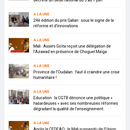
décrète un deuil national du 5 au 7 juin
A LA UNE
24è édition du prix Galian : sous le signe de la
réforme et d’innovations
A LA UNE
Mali : Assimi Goïta reçoit une délégation de
l’Azawad en présence de Choguel Maïga
A LA UNE
Province de l’Oudalan : faut-il craindre une crise
humanitaire !
A LA UNE
Education : la CGTB dénonce une politique «
hasardeuses » avec ses nombreuses réformes
dégradant la qualité de l’enseignement
A LA UNE
Après la CEDEAO : le Mali suspendu de l’Union