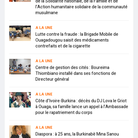
de la Solidarité nationale, de la Famille et de
l’Action humanitaire solidaire de la communauté
musulmane
A LA UNE
Lutte contre la fraude : la Brigade Mobile de
Ouagadougou saisit des médicaments
contrefaits et de la cigarette
A LA UNE
Centre de gestion des cités : Boureima
Thiombiano installé dans ses fonctions de
Directeur général
A LA UNE
Côte d’Ivoire-Burkina : décès du DJ Lova le Griot
à Ouaga, sa famille lance un appel à l’Ambassade
pour le rapatriement du corps
A LA UNE
Diaspora : à 25 ans, la Burkinabè Mina Sanou