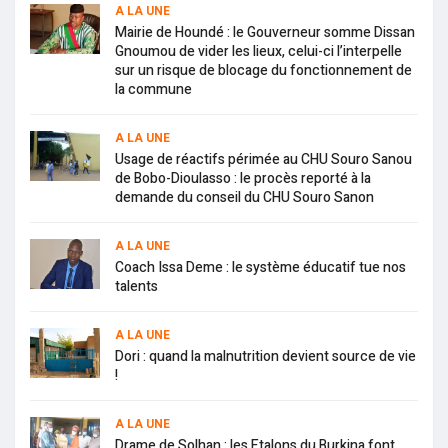
A LA UNE
Mairie de Houndé : le Gouverneur somme Dissan
Gnoumou de vider les lieux, celui-ci l’interpelle
sur un risque de blocage du fonctionnement de
la commune
A LA UNE
Usage de réactifs périmée au CHU Souro Sanou
de Bobo-Dioulasso : le procès reporté à la
demande du conseil du CHU Souro Sanon
A LA UNE
Coach Issa Deme : le système éducatif tue nos
talents
A LA UNE
Dori : quand la malnutrition devient source de vie
!
A LA UNE
Drame de Solhan : les Etalons du Burkina font