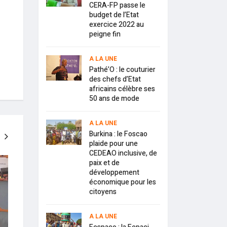
CERA-FP passe le
budget de l’Etat
exercice 2022 au
peigne fin
A LA UNE
Pathé’O : le couturier
des chefs d’Etat
africains célèbre ses
50 ans de mode
A LA UNE
Burkina : le Foscao
plaide pour une
CEDEAO inclusive, de
A LA UNE
A LA UNE
paix et de
développement
économique pour les
citoyens
A LA UNE