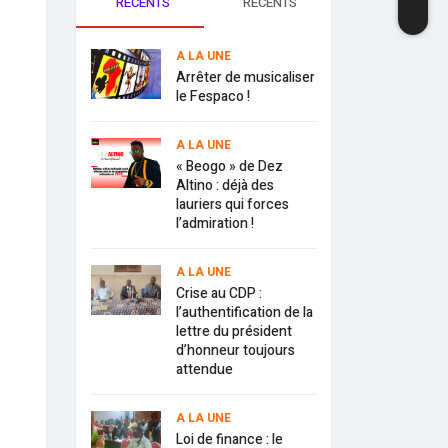
RECENTS
RECENTS
A LA UNE
Arrêter de musicaliser
le Fespaco !
A LA UNE
« Beogo » de Dez
Altino : déjà des
lauriers qui forces
l’admiration !
A LA UNE
Crise au CDP :
l’authentification de la
lettre du président
d’honneur toujours
attendue
A LA UNE
Loi de finance : le