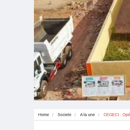
Home
Societe
A la une
CEGECI : Opér