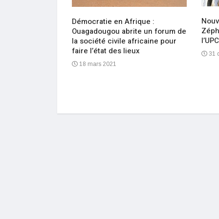
message de
Nouv
Démocratie en Afrique :
édraogo,
Zéphi
Ouagadougou abrite un forum de
ADF/RDA
l’UPC
la société civile africaine pour
faire l’état des lieux
31 
18 mars 2021