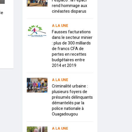
Fespaco : la Fepaci
rend hommage aux
cinéastes disparus
le
Education : liste des élèves du
Coach Issa Deme : «
secondaire bénéficiaires de la
prétend tout connai
bourse scolaire
qu’un ignorant »
A LA UNE
Fausses facturations
24 mars 2021
15 février 2021
dans le secteur minier
: plus de 300 milliards
de francs CFA de
pertes en recettes
budgétaires entre
2014 et 2019
A LA UNE
Criminalité urbaine :
plusieurs foyers de
présumés délinquants
démantelés par la
police nationale à
Ouagadougou
A LA UNE