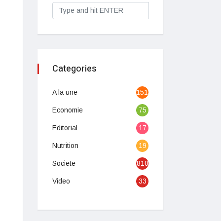
Categories
A la une
1513
Economie
75
Editorial
17
Nutrition
19
Societe
810
Video
33